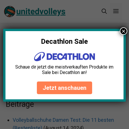
Zum
Men
Inhalt
springen
×
Sitemap
Decathlon Sale
Schaue dir jetzt die meistverkauften Produkte im
Sale bei Decathlon an!
Jetzt anschauen
Startseite
»
Sitemap
Beiträge
Volleyballschuhe Damen Test: Die 11 besten
(Bestenliste)
(August 14, 2024)