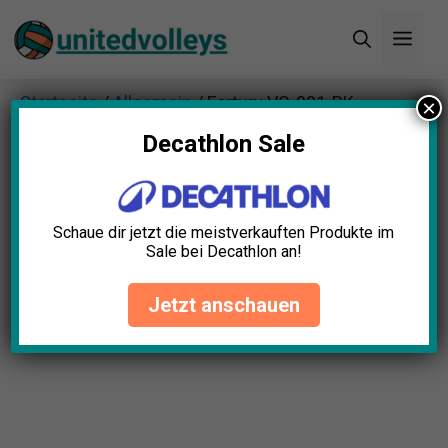
Zum
Men
Inhalt
springen
Startseite
/
Allgemein
/ Fortury VC-001-BK
×
Tragbarer Volleyballwagen
Decathlon Sale
Schaue dir jetzt die meistverkauften Produkte im
Sale bei Decathlon an!
Jetzt anschauen