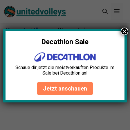
Zum
Men
Inhalt
springen
Startseite
/
Allgemein
/ Kempa Indoor
×
Knieprotektor XS
Decathlon Sale
Schaue dir jetzt die meistverkauften Produkte im
Sale bei Decathlon an!
Jetzt anschauen