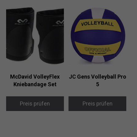
McDavid VolleyFlex
JC Gens Volleyball Pro
Kniebandage Set
5
Preis prüfen
Preis prüfen