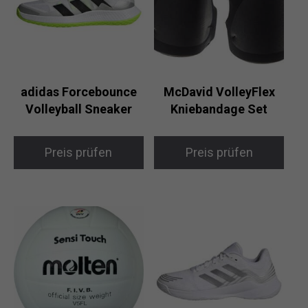
adidas Forcebounce
McDavid VolleyFlex
Volleyball Sneaker
Kniebandage Set
Preis prüfen
Preis prüfen