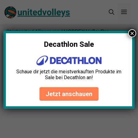
Zum
Men
Inhalt
springen
Startseite
/
Allgemein
/ HORREX VolleyPro
×
Unterarmschoner
Decathlon Sale
Schaue dir jetzt die meistverkauften Produkte im
Sale bei Decathlon an!
Jetzt anschauen