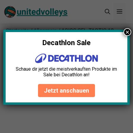
Zum
Men
Inhalt
springen
Startseite
/
Allgemein
/ ASICS GEL-TACTIC 12
×
Hallenschuhe
Decathlon Sale
Schaue dir jetzt die meistverkauften Produkte im
Sale bei Decathlon an!
Jetzt anschauen